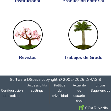
Institucional
Producción Editorial
Revistas
Trabajos de Grado
Software DSpace
copyright © 2002-2026
LYRASIS
Accessibility
Política
Acuerdo
Enviar
Configuración
settings
de
de
Sugerencias
de cookies
privacidad
usuario
final
COAR Notify