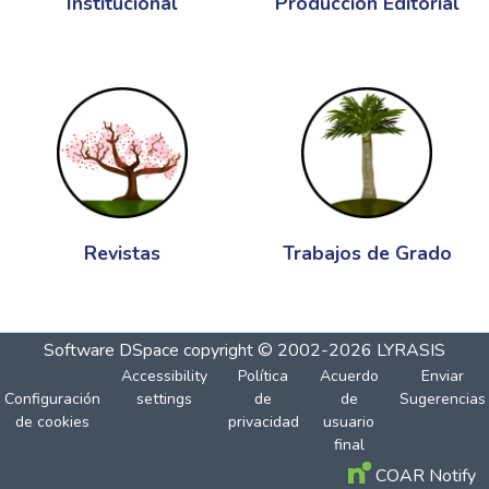
Institucional
Producción Editorial
Revistas
Trabajos de Grado
Software DSpace
copyright © 2002-2026
LYRASIS
Accessibility
Política
Acuerdo
Enviar
Configuración
settings
de
de
Sugerencias
de cookies
privacidad
usuario
final
COAR Notify