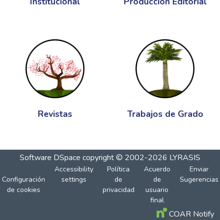
Institucional
Producción Editorial
Revistas
Trabajos de Grado
Software DSpace
copyright © 2002-2026
LYRASIS
Accessibility
Política
Acuerdo
Enviar
Configuración
settings
de
de
Sugerencias
de cookies
privacidad
usuario
final
COAR Notify