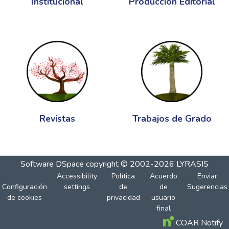
Institucional
Producción Editorial
Revistas
Trabajos de Grado
Software DSpace
copyright © 2002-2026
LYRASIS
Accessibility
Política
Acuerdo
Enviar
Configuración
settings
de
de
Sugerencias
de cookies
privacidad
usuario
final
COAR Notify