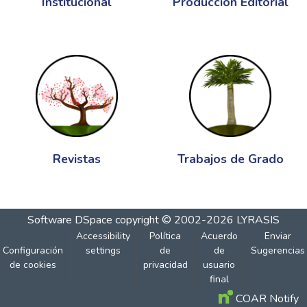
Institucional
Producción Editorial
Revistas
Trabajos de Grado
Software DSpace
copyright © 2002-2026
LYRASIS
Accessibility
Política
Acuerdo
Enviar
Configuración
settings
de
de
Sugerencias
de cookies
privacidad
usuario
final
COAR Notify