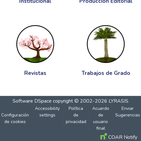
Institucional
Producción Editorial
Revistas
Trabajos de Grado
Software DSpace
copyright © 2002-2026
LYRASIS
Accessibility
Política
Acuerdo
Enviar
Configuración
settings
de
de
Sugerencias
de cookies
privacidad
usuario
final
COAR Notify